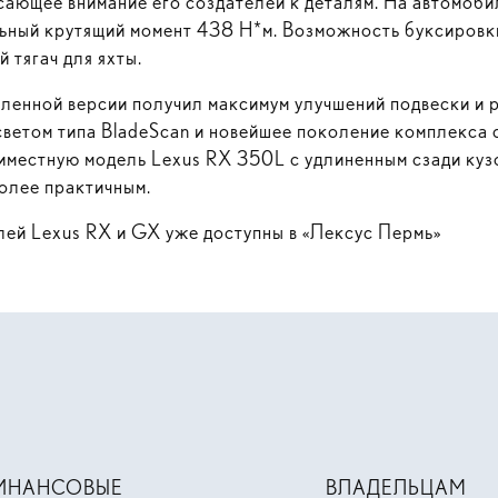
ающее внимание его создателей к деталям. На автомоби
ьный крутящий момент 438 Н*м. Возможность буксировк
 тягач для яхты.
енной версии получил максимум улучшений подвески и р
светом типа BladeScan и новейшее поколение комплекса с
местную модель Lexus RX 350L с удлиненным сзади куз
более практичным.
ей Lexus RX и GX уже доступны в «Лексус Пермь»
ИНАНСОВЫЕ
ВЛАДЕЛЬЦАМ