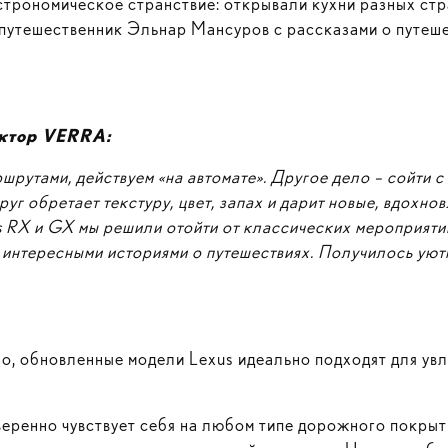
астрономическое странствие: открывали кухни разных ст
 путешественник Эльнар Мансуров с рассказами о путеше
ектор
VERRA
:
рутами, действуем «на автомате». Другое дело – сойти с
друг обретает текстуру, цвет, запах и дарит новые, вдох
s RX и GX мы решили отойти
от классических мероприяти
интересными историями о путешествиях. Получилось уютн
но, обновленные модели Lexus идеально подходят для ув
ренно чувствует себя на любом типе дорожного покрыти